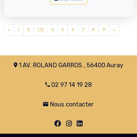
«
1
2
[3]
4
5
6
7
8
9
»
1 AV. ROLAND GARROS , 56400 Auray
02 97 14 19 28
Nous contacter