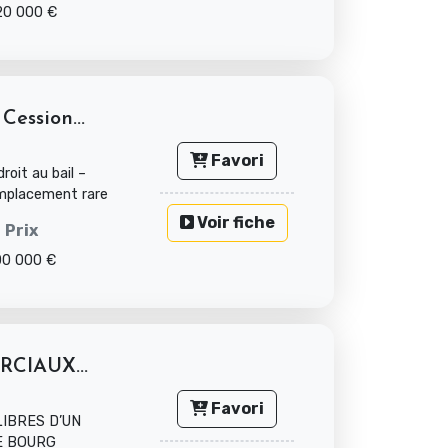
20 000 €
ession...
Favori
oit au bail –
Emplacement rare
Voir fiche
Prix
00 000 €
CIAUX...
Favori
LIBRES D’UN
E BOURG