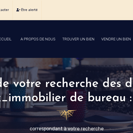
acter
Être alerté
CCUEIL
A PROPOS DE NOUS
TROUVER UN BIEN
VENDRE UN BIEN
 de votre recherche des 
immobilier de bureau : 
correspondant à votre recherche