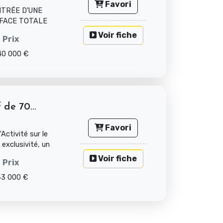
Favori
NTRÉE D’UNE
RFACE TOTALE
...
Voir fiche
Prix
40 000 €
 de 70...
Favori
Activité sur le
exclusivité, un
Voir fiche
Prix
43 000 €