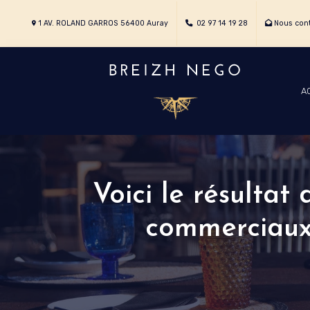
1 AV. ROLAND GARROS 56400 Auray
02 97 14 19 28
Nous cont
A
Voici le résultat
commerciaux_