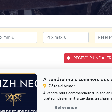
RECEVOIR UNE ALER
Côtes-d'Armor
À vendre murs commerciaux d’un ancien 
traiteur idéalement situé dans un charma
pittoresque au cœur de...
Référence