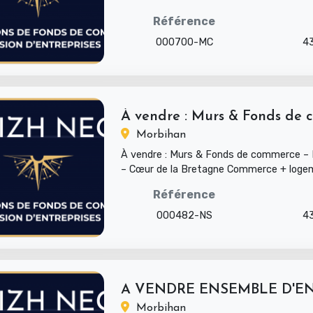
LITTORAL (SUD MORBIHAN) ➤ Type : Mur
Référence
000700-MC
4
À vendre : Murs & Fonds de c
Morbihan
À vendre : Murs & Fonds de commerce –
– Cœur de la Bretagne Commerce + loge
Ville en plein essor...
Référence
000482-NS
4
Morbihan