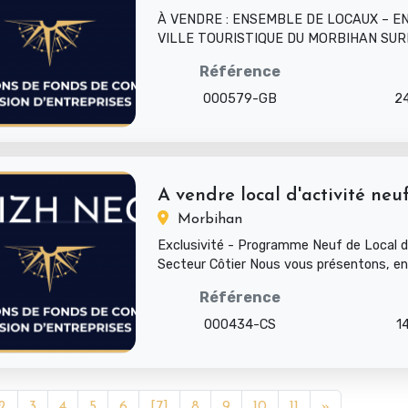
À VENDRE : ENSEMBLE DE LOCAUX – E
VILLE TOURISTIQUE DU MORBIHAN SU
DE 4500M² – IDÉAL ATELIER, STOCKAGE,
Référence
000579-GB
2
A vendre local d'activité neuf
Morbihan
Exclusivité - Programme Neuf de Local d'
Secteur Côtier Nous vous présentons, en 
local d'ac...
Référence
000434-CS
1
2
3
4
5
6
[7]
8
9
10
11
»