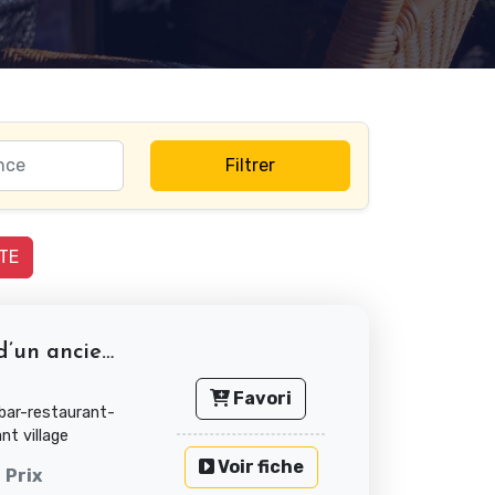
Filtrer
TE
À vendre murs commerciaux d’un ancien...
Favori
bar-restaurant-
nt village
Voir fiche
Prix