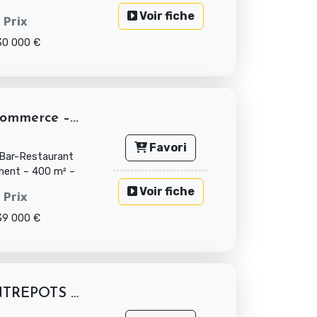
s co...
Voir fiche
Prix
30 000 €
ommerce –...
Favori
 Bar-Restaurant
ment – 400 m² –
Voir fiche
Prix
39 000 €
A VENDRE ENSEMBLE D'ENTREPOTS ZONE...