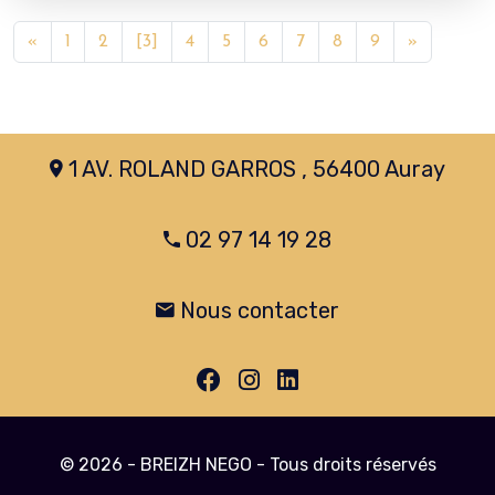
«
1
2
[3]
4
5
6
7
8
9
»
1 AV. ROLAND GARROS , 56400 Auray
02 97 14 19 28
Nous contacter
© 2026 - BREIZH NEGO - Tous droits réservés