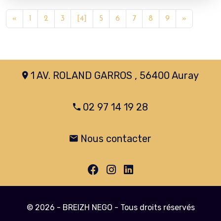
«
1
2
3
[4]
5
6
7
8
9
»
1 AV. ROLAND GARROS , 56400 Auray
02 97 14 19 28
Nous contacter
© 2026 - BREIZH NEGO - Tous droits réservés