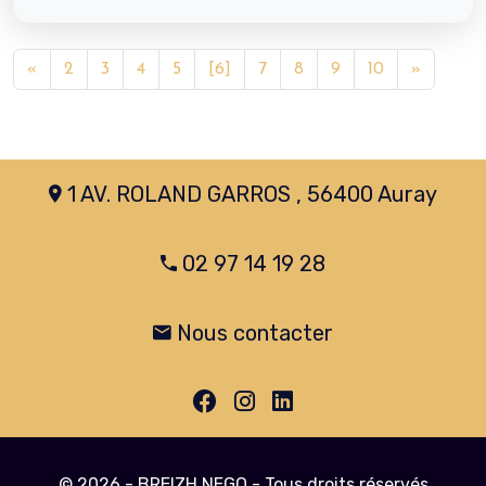
«
2
3
4
5
[6]
7
8
9
10
»
1 AV. ROLAND GARROS , 56400 Auray
02 97 14 19 28
Nous contacter
© 2026 - BREIZH NEGO - Tous droits réservés