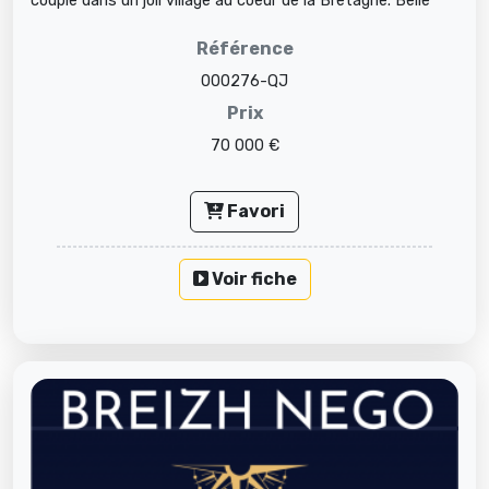
couple dans un joli village au coeur de la Bretagne. Belle
qualité de v...
Référence
000276-QJ
Prix
70 000 €
Favori
Voir fiche