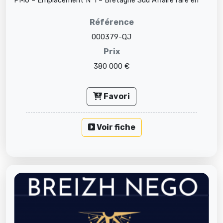
PMU – Emplacement N°1 – Bretagne Sud Affaire rare en
cœur de ville côtière – L...
Référence
000379-QJ
Prix
380 000 €
Favori
Voir fiche