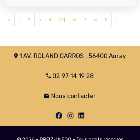
«
1
2
3
4
[5]
6
7
8
9
»
1 AV. ROLAND GARROS , 56400 Auray
02 97 14 19 28
Nous contacter
© 2026 - BREIZH NEGO - Tous droits réservés