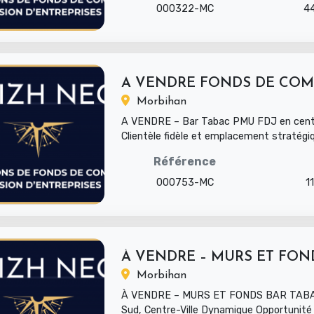
000322-MC
4
Morbihan
A VENDRE – Bar Tabac PMU FDJ en centr
Clientèle fidèle et emplacement stratégiq
gestion saine et réguli...
Référence
000753-MC
1
Morbihan
À VENDRE – MURS ET FONDS BAR TABA
Sud, Centre-Ville Dynamique Opportunité 