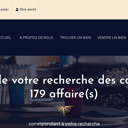
acter
Être alerté
CCUEIL
A PROPOS DE NOUS
TROUVER UN BIEN
VENDRE UN BIEN
 de votre recherche des c
179 affaire(s)
correspondant à votre recherche