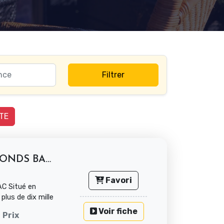
Filtrer
TE
A SAISIR VENTE MURS ET FONDS BAR...
Favori
 Situé en
plus de dix mille
Voir fiche
Prix