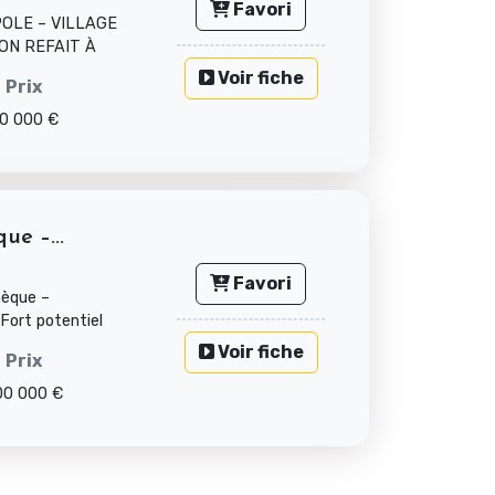
Favori
OLE – VILLAGE
ON REFAIT À
Voir fiche
Prix
0 000 €
ue –...
Favori
hèque –
 Fort potentiel
Voir fiche
Prix
00 000 €