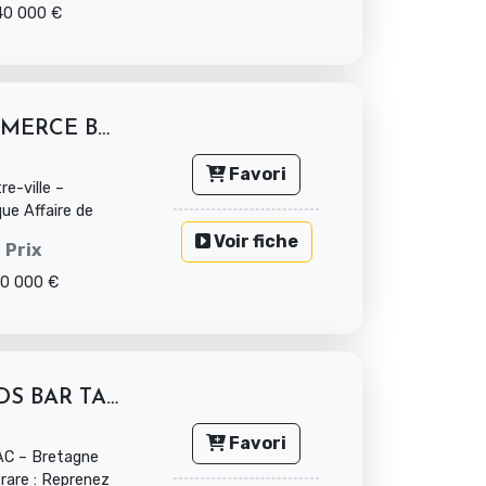
40 000 €
A VENDRE FONDS DE COMMERCE BAR TABAC...
Favori
e-ville –
ue Affaire de
Voir fiche
Prix
10 000 €
À VENDRE – MURS ET FONDS BAR TABAC –...
Favori
C – Bretagne
rare : Reprenez