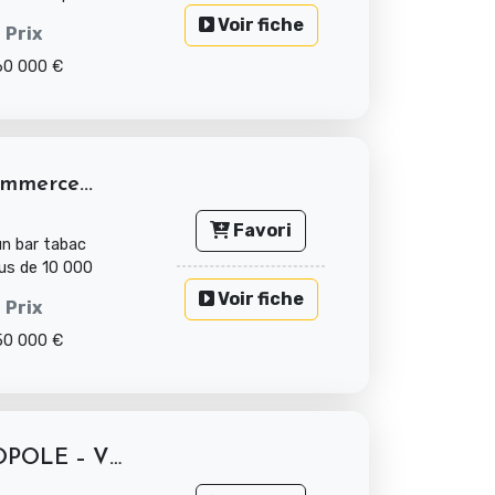
Voir fiche
Prix
60 000 €
mmerce...
Favori
n bar tabac
lus de 10 000
Voir fiche
Prix
50 000 €
BAR TABAC LOTO DE MONOPOLE – VILLAGE...