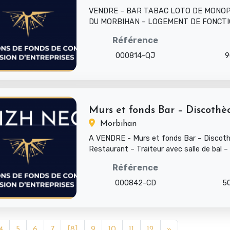
VENDRE – BAR TABAC LOTO DE MONOP
DU MORBIHAN – LOGEMENT DE FONCTI
NEUF Affaire rare à la vente : monop...
Référence
000814-QJ
9
Murs et fonds Bar – Discothèq
Morbihan
A VENDRE - Murs et fonds Bar – Discot
Restaurant – Traiteur avec salle de bal –
dans zone à avantages fi...
Référence
000842-CD
5
4
5
6
7
[8]
9
10
11
12
»