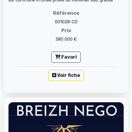
sur commune littorale prisée du Morbihan sud, grande
terrasse et lo...
Référence
001028-CD
Prix
380 000 €
Favori
Voir fiche