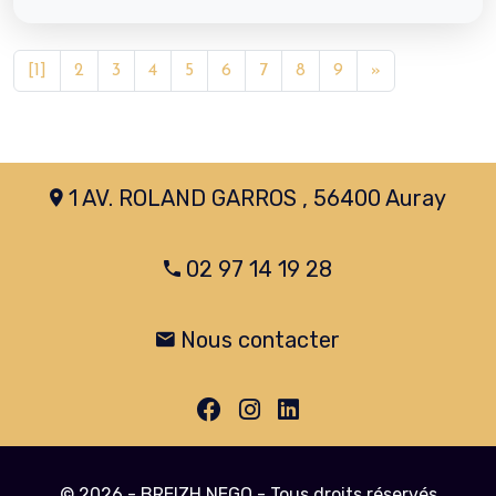
[1]
2
3
4
5
6
7
8
9
»
1 AV. ROLAND GARROS , 56400 Auray
02 97 14 19 28
Nous contacter
© 2026 - BREIZH NEGO - Tous droits réservés