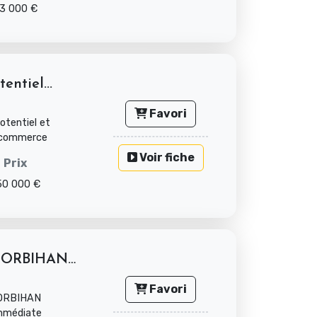
3 000 €
entiel...
Favori
otentiel et
e commerce
Voir fiche
Prix
50 000 €
SALON DE COIFFURE EN MORBIHAN FDC +...
Favori
ORBIHAN
 immédiate