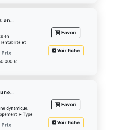
 en...
Favori
cs en
rentabilité et
Voir fiche
Prix
50 000 €
ne...
Favori
ne dynamique,
loppement ➤ Type
Voir fiche
Prix