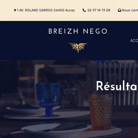
1 AV. ROLAND GARROS 56400 Auray
02 97 14 19 28
Nous cont
ACC
Résulta