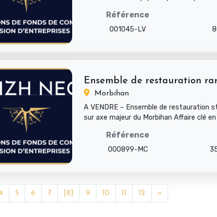
possible. IDENTIFICATION Fonds ...
Référence
001045-LV
8
Ensemble de restauration rare
Morbihan
A VENDRE – Ensemble de restauration st
sur axe majeur du Morbihan Affaire clé en
d’une visibil...
Référence
000899-MC
3
4
5
6
7
[8]
9
10
11
12
»