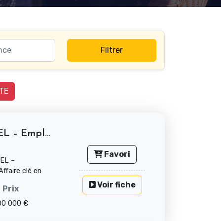
Filtrer
TE
RESTAURANT TRADITIONNEL – Emplacement...
Favori
EL –
faire clé en
Voir fiche
Prix
00 000 €