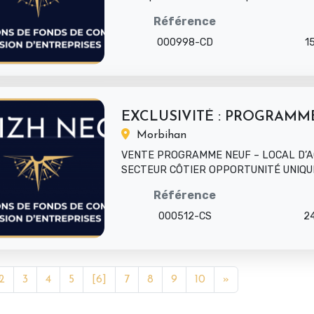
d'affaires stabl...
Référence
000998-CD
1
Morbihan
VENTE PROGRAMME NEUF – LOCAL D’AC
SECTEUR CÔTIER OPPORTUNITÉ UNIQU
RÉGION DYNAMIQUE (LA TRINITÉ...
Référence
000512-CS
2
2
3
4
5
[6]
7
8
9
10
»