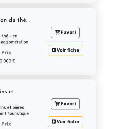
n de thé...
Favori
 thé - en
 agglomération
Voir fiche
Prix
0 000 €
ns et...
Favori
ins et bières
ent touristique
Voir fiche
Prix