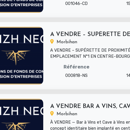
001046-CD
1
Morbihan
A VENDRE – SUPÉRETTE DE PROXIMITÉ
EMPLACEMENT N°1 EN CENTRE-BOURG Aff
au cœur d’une commune dynamique du Mor
Référence
000818-NS
1
A VENDRE BAR A VINS, CAV
Morbihan
À VENDRE — Bar à Vins et Cave à Vins en
concept identitaire bien implanté en centre