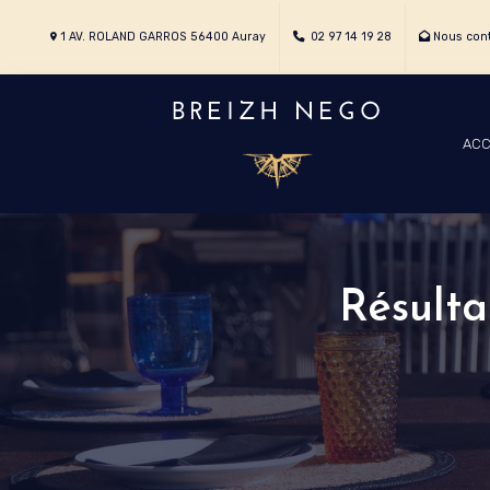
1 AV. ROLAND GARROS 56400 Auray
02 97 14 19 28
Nous cont
ACC
Résulta