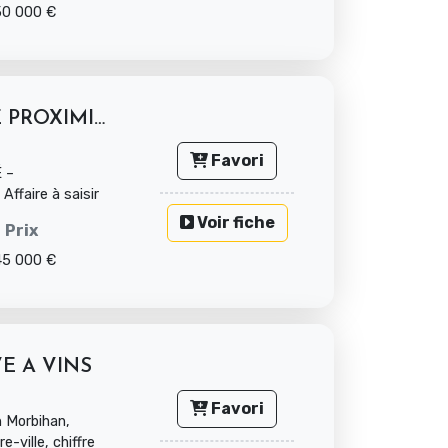
50 000 €
A VENDRE – SUPÉRETTE DE PROXIMITÉ –...
Favori
 –
aire à saisir
bih...
Voir fiche
Prix
45 000 €
E A VINS
Favori
 Morbihan,
-ville, chiffre