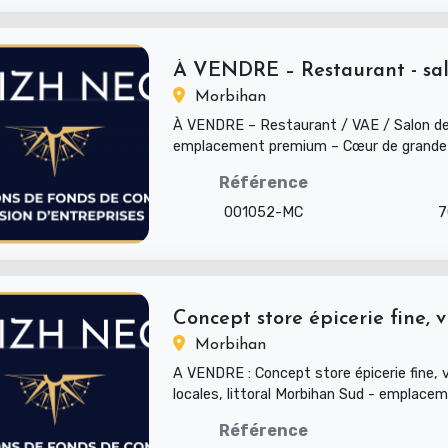
À VENDRE – Restaurant - salo
Morbihan
À VENDRE – Restaurant / VAE / Salon de
emplacement premium – Cœur de grande
du Morbihan Rare à la vent...
Référence
001052-MC
7
Concept store épicerie fine, vi
Morbihan
A VENDRE : Concept store épicerie fine, v
locales, littoral Morbihan Sud - emplacem
rare à la ve...
Référence