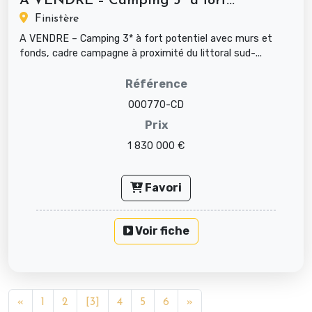
A VENDRE – Camping 3* à fort...
Finistère
A VENDRE – Camping 3* à fort potentiel avec murs et
fonds, cadre campagne à proximité du littoral sud-...
Référence
000770-CD
Prix
1 830 000 €
Favori
Voir fiche
«
1
2
[3]
4
5
6
»