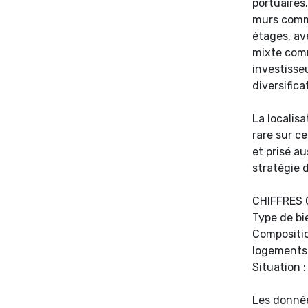
portuaires
murs comm
étages, av
mixte comm
investisse
diversifica
La localis
rare sur c
et prisé a
stratégie 
CHIFFRES 
Type de bi
Compositi
logements
Situation 
Les donnée