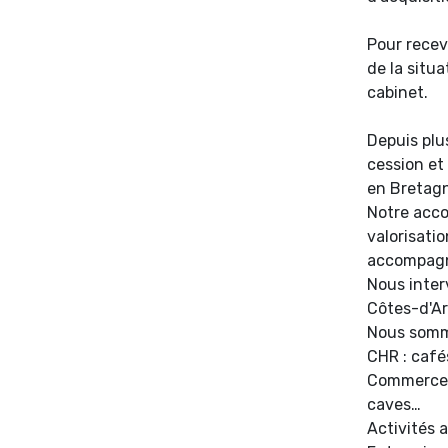
Pour recevo
de la situa
cabinet.
Depuis plu
cession et
en Bretag
Notre acco
valorisati
accompagn
Nous inter
Côtes-d'Arm
Nous somme
CHR : café
Commerces 
caves…
Activités 