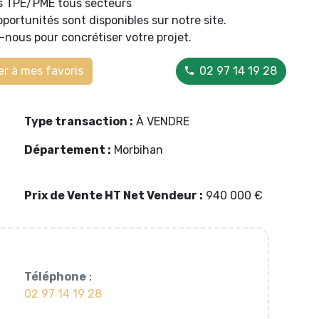
s TPE/PME tous secteurs
pportunités sont disponibles sur notre site.
nous pour concrétiser votre projet.
r à mes favoris
02 97 14 19 28
Type transaction :
À VENDRE
Département :
Morbihan
Prix de Vente HT Net Vendeur :
940 000 €
Téléphone
:
02 97 14 19 28