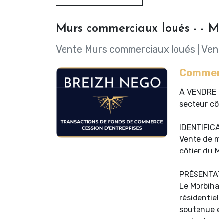
Murs commerciaux loués - - M
Vente Murs commerciaux loués
|
Ven
Comment
À VENDRE 
secteur cô
IDENTIFIC
Vente de 
côtier du 
PRÉSENTA
Le Morbihan
résidentie
soutenue e