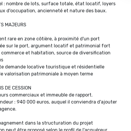
l : nombre de lots, surface totale, état locatif, loyers
aux d'occupation, ancienneté et nature des baux.
TS MAJEURS
t rare en zone côtière, à proximité d'un port
e sur le port, argument locatif et patrimonial fort
 commerce et habitation, source de diversification
us
te demande locative touristique et résidentielle
de valorisation patrimoniale à moyen terme
S DE CESSION
murs commerciaux et immeuble de rapport.
endeur : 940 000 euros, auquel il conviendra d'ajouter
'agence.
agnement dans la structuration du projet
on peut être proposé selon le profil de l'acquéreur.