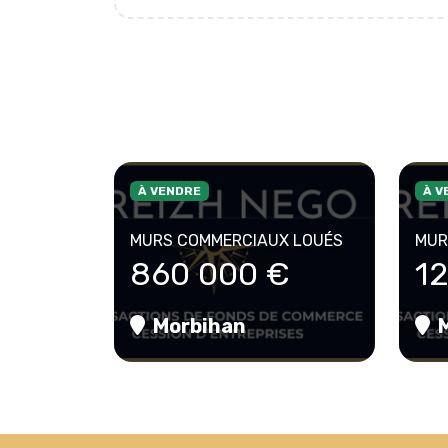
À VENDRE
À V
MURS COMMERCIAUX LOUÉS
MUR
860 000 €
1
Morbihan
M