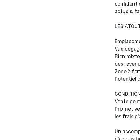
confidentie
actuels, t
LES ATOU
Emplacemen
Vue dégagé
Bien mixte
des reven
Zone à for
Potentiel 
CONDITION
Vente de 
Prix net v
les frais d
Un accomp
d'acquisiti