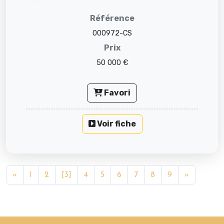
Type : Fonds de ...
Référence
000972-CS
Prix
50 000 €
Favori
Voir fiche
«
1
2
[3]
4
5
6
7
8
9
»