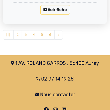
Voir fiche
[1]
2
3
4
5
6
»
1 AV. ROLAND GARROS , 56400 Auray
02 97 14 19 28
Nous contacter