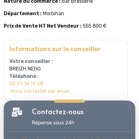
Nature du commerce :
Bar Brasserie
Département :
Morbihan
Prix de Vente HT Net Vendeur :
555 800 €
Informations sur le conseiller
Votre conseiller
:
BREIZH NEGO
Téléphone
:
02 97 14 19 28
Nous contacter par email
Contactez-nous
Réponse sous 24h